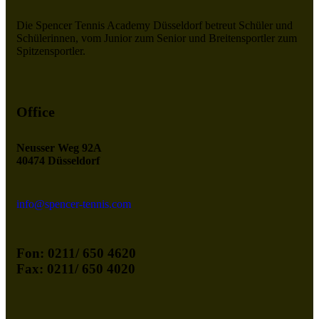
Die Spencer Tennis Academy Düsseldorf betreut Schüler und
Schülerinnen, vom Junior zum Senior und Breitensportler zum
Spitzensportler.
Office
Neusser Weg 92A
40474 Düsseldorf
info@spencer-tennis.com
Fon: 0211/ 650 4620
Fax: 0211/ 650 4020