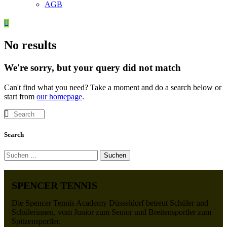
AGB
No results
We're sorry, but your query did not match
Can't find what you need? Take a moment and do a search below or
start from
our homepage
.
Search
SPENCER TENNIS
Die Spencer Tennis Academy Düsseldorf betreut Schüler und
Schülerinnen, vom Junior zum Senior und Breitensportler zum
Spitzensportler.