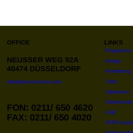
OFFICE
LINKS
Programme
NEUSSER WEG 92A
Anlage
40474 DÜSSELDORF
Anmeldung
Team
info@spencer-tennis.com
Impressum
Datenschutz
FON: 0211/ 650 4620
AGB
FAX: 0211/ 650 4020
SEPA-Lastsc
Hallenabofo