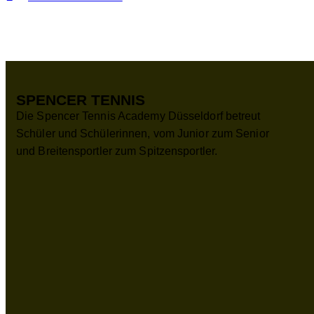
SPENCER TENNIS
Die Spencer Tennis Academy Düsseldorf betreut
Schüler und Schülerinnen, vom Junior zum Senior
und Breitensportler zum Spitzensportler.