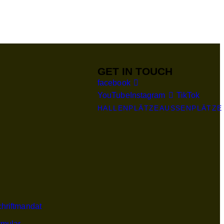
GET IN TOUCH
facebook
YouTube
Instagram
TikTok
HALLENPLÄTZE
AUSSENPLÄTZE
hriftmandat
rmular