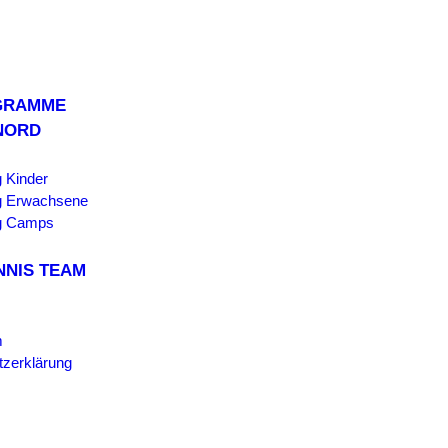
GRAMME
NORD
 Kinder
 Erwachsene
g Camps
NNIS TEAM
m
zerklärung