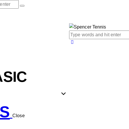
ASIC
IS
Close