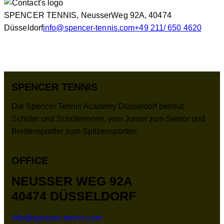
SPENCER TENNIS, NeusserWeg 92A, 40474
Düsseldorf
info@spencer-tennis.com
+49 211/ 650 4620
SPENCER TENNIS
Die Spencer Tennis Academy Düsseldorf betreut
Schüler und Schülerinnen, vom Junior zum Senior und
Breitensportler zum Spitzensportler.
OFFICE
NEUSSER WEG 92A
40474 DÜSSELDORF
info@spencer-tennis.com