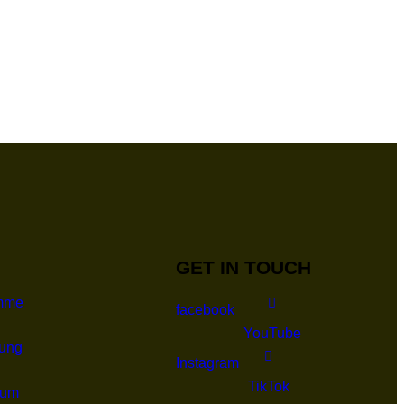
GET IN TOUCH
mme
facebook
YouTube
ung
Instagram
TikTok
sum