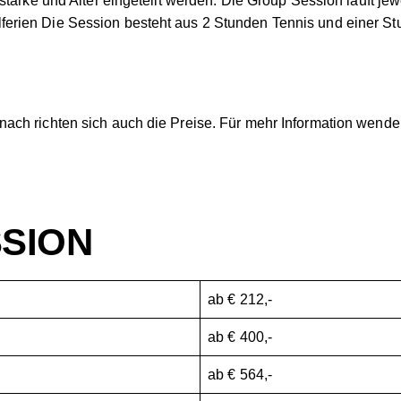
stärke und Alter eingeteilt werden. Die Group Session läuft je
rien Die Session besteht aus 2 Stunden Tennis und einer Stu
ach richten sich auch die Preise. Für mehr Information wende
SION
ab € 212,-
ab € 400,-
ab € 564,-