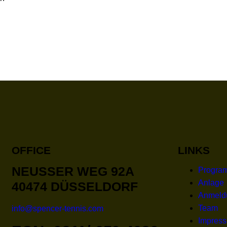
OFFICE
LINKS
NEUSSER WEG 92A
Progra
Anlage
40474 DÜSSELDORF
Anmeld
Team
info@spencer-tennis.com
Impres