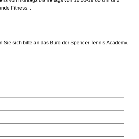
weils von montags bis freitags von 16.00-19.00 Uhr und
nde Fitness. .
n Sie sich bitte an das Büro der Spencer Tennis Academy.