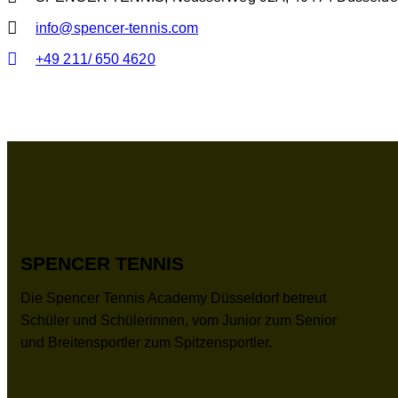
info@spencer-tennis.com
+49 211/ 650 4620
SPENCER TENNIS
Die Spencer Tennis Academy Düsseldorf betreut
Schüler und Schülerinnen, vom Junior zum Senior
und Breitensportler zum Spitzensportler.