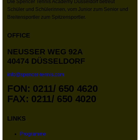
Die Spencer Tennis Academy Düsseldorf betreut
Schüler und Schülerinnen, vom Junior zum Senior und
Breitensportler zum Spitzensportler.
OFFICE
NEUSSER WEG 92A
40474 DÜSSELDORF
info@spencer-tennis.com
FON: 0211/ 650 4620
FAX: 0211/ 650 4020
LINKS
Programme