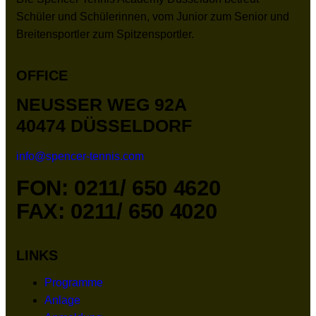
Schüler und Schülerinnen, vom Junior zum Senior und
Breitensportler zum Spitzensportler.
OFFICE
NEUSSER WEG 92A
40474 DÜSSELDORF
info@spencer-tennis.com
FON: 0211/ 650 4620
FAX: 0211/ 650 4020
LINKS
Programme
Anlage