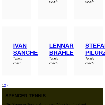
coach
сoach
IVAN
LENNART
STEF
SANCHEZ
BRÄHLER
PILUR
Tennis
Tennis
Tennis
coach
coach
coach
1
2
>
SPENCER TENNIS
Die Spencer Tennis Academy Düsseldorf betreut